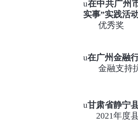
u
在中共广州市
实事”实践活
优秀奖
u
在广州金融行
金融支持
u
甘肃省静宁
2021年