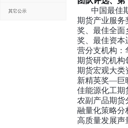
团队评选、第
中国最佳
其它公示
期货产业服务
奖、最佳全面
奖、
最佳资本
营分支机构：
期货研究机构
期货宏观大类
新精英奖—巨
佳能源化工期
农副产品期货
融量化策略分
高质量发展声量