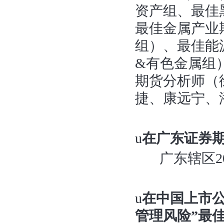
资产组、最佳
最佳金属产业
组）、最佳能
&有色金属组
期货分析师（
捷、康远宁、
u
在广东证券
广东辖区20
u
在中国上市
管理风险”最