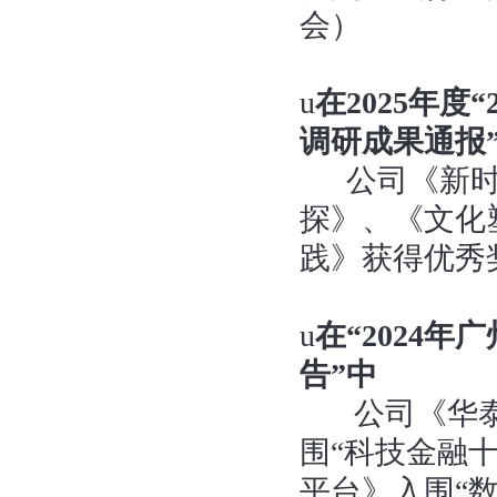
会）
u
在202
5年度
调研成果通报
公司《新
探》、《文化
践》获得优秀
u
在“
2024
告
”
中
公司《华
围“科技金融
平台》入围“