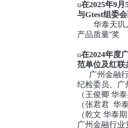
u
在2025年
与Gtest组委
华泰天玑入
产品质量”奖
u
在
2024年
范单位及红联
广州金融行
纪检委员、广
（王俊卿 华
（张君君 华
（乾文 华泰
广州金融行业