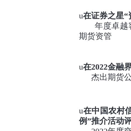
u
在证券之星“
年度卓越
期货资管
u
在2022金
杰出期货
u
在中国农村
例”推介活动