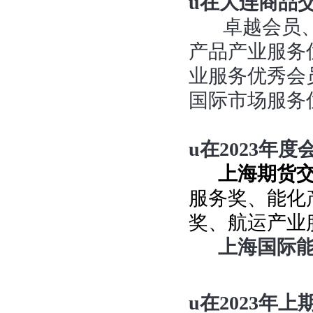
u在大连商品
卓越会员
产品产业服务
业服务优秀会
国际市场服务
u在
2023年
上海期货
服务奖、能化
奖、航运产业
上海国际
u在
2023年