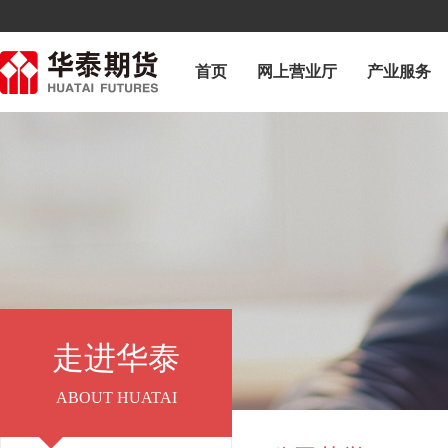
首页
网上营业厅
产业服务
走进华泰
ABOUT HUATAI