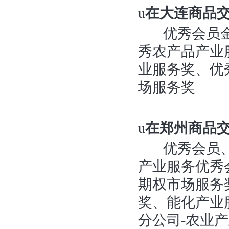
u
在大连商品交
优秀会员
秀农产品产业
业服务奖、优
场服务奖
u
在郑州商品交
优秀会员
产业服务优秀
期权市场服务
奖、能化产业
分公司-农业