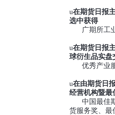
u
在期货日报主
选中获得
广期所工
u
在期货日报
球衍生品实盘
优秀产业
u
在
由期货日报
经营机构暨最
中国最佳
货服务奖、最