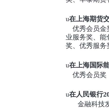
u
在上海期货交
优秀会员金
业服务奖、能
奖、优秀服务
u
在上海国际能
优秀会员奖
u
在人民银行2
金融科技发