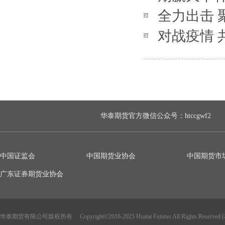
全力出击 
CTA的...
对战疫情 
议
管理线上
华泰期货官方微信公众号：htccgwf2
中国证监会
中国期货业协会
中国期货市
广东证券期货业协会
华泰期货有限公司版权所有 Copyright
©
2016-2025 Huatai Futures All Rights Rese